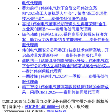
电气代理商
蓄力前行 | 伟创电气旗下合资公司伟达立亮
相“2025高工人形机器人年会”，荣膺“高工金球奖
技术先行者”------泰州伟创伺服代理商
喜报 | 伟创电气董事长胡智勇先生再度荣膺“金牛
企业家创新奖”------泰州伟创伺服代理商
绿色动能 | 伟创ACH200系列高压变频撬装解决方
案，助力火力发电凝结泵节能增效------泰州伟创伺
服代理商
伟创电气西安分公司乔迁 | 锚定技术创新高地，开
启高质量发展新征程------泰州伟创伺服代理商
战略携手 | 赋能具身制造智能化升级，伟创电气旗
下合资公司伟达立与聆动通用签署战略合作协议---
---泰州伟创伺服代理商
一图读懂 | 伟创电气2025年一季报------泰州伟创伺
服代理商
精工智控 | 伟创电气携高端数控机床领域的创新成
果，闪耀CIMT2025------泰州伟创伺服代理商
©2012-2019 江苏和讯自动化设备有限公司常州办事处 版权所
有 | 备案号：
苏ICP备14016686号
| 联系人：殷经理
13776890208 | 技术支持：
新易维软件