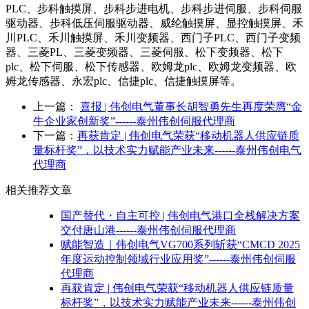
PLC、步科触摸屏、步科步进电机、步科步进伺服、步科伺服
驱动器、步科低压伺服驱动器、威纶触摸屏、显控触摸屏、禾
川PLC、禾川触摸屏、禾川变频器、西门子PLC、西门子变频
器、三菱PL、三菱变频器、三菱伺服、松下变频器、松下
plc、松下伺服、松下传感器、欧姆龙plc、欧姆龙变频器、欧
姆龙传感器、永宏plc、信捷plc、信捷触摸屏等。
上一篇：
喜报 | 伟创电气董事长胡智勇先生再度荣膺“金
牛企业家创新奖”------泰州伟创伺服代理商
下一篇：
再获肯定 | 伟创电气荣获“移动机器人供应链质
量标杆奖”，以技术实力赋能产业未来------泰州伟创电气
代理商
相关推荐文章
国产替代・自主可控 | 伟创电气港口全栈解决方案
交付唐山港------泰州伟创伺服代理商
赋能智造｜伟创电气VG700系列斩获“CMCD 2025
年度运动控制领域行业应用奖”------泰州伟创伺服
代理商
再获肯定 | 伟创电气荣获“移动机器人供应链质量
标杆奖”，以技术实力赋能产业未来------泰州伟创